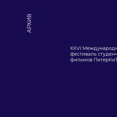
АРХИВ
XXVI Международ
фестиваль студен
фильмов ПитерКиТ